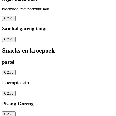
bloemkool met zoetzuur saus
€ 2.25
Sambal goreng taugé
€ 2.25
Snacks en kroepoek
pastel
€ 2.75
Loempia kip
€ 2.75
Pisang Goreng
€ 2.75