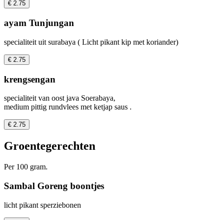
€ 2.75
ayam Tunjungan
specialiteit uit surabaya ( Licht pikant kip met koriander)
€ 2.75
krengsengan
specialiteit van oost java Soerabaya,
medium pittig rundvlees met ketjap saus .
€ 2.75
Groentegerechten
Per 100 gram.
Sambal Goreng boontjes
licht pikant sperziebonen