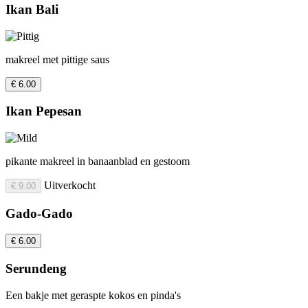
Ikan Bali
makreel met pittige saus
€ 6.00
Ikan Pepesan
pikante makreel in banaanblad en gestoom
Uitverkocht
€ 9.00
Gado-Gado
€ 6.00
Serundeng
Een bakje met geraspte kokos en pinda's