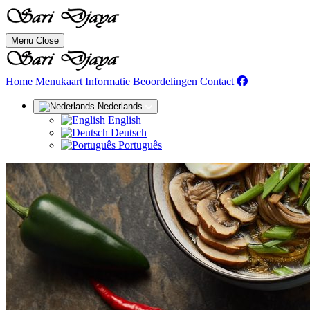
Menu
Close
(huidige)
Home
Menukaart
Informatie
Beoordelingen
Contact
Nederlands
English
Deutsch
Português