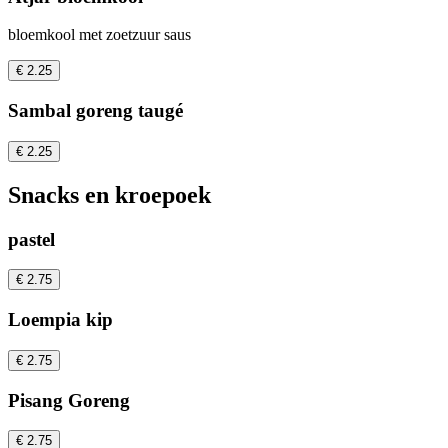
bloemkool met zoetzuur saus
€ 2.25
Sambal goreng taugé
€ 2.25
Snacks en kroepoek
pastel
€ 2.75
Loempia kip
€ 2.75
Pisang Goreng
€ 2.75