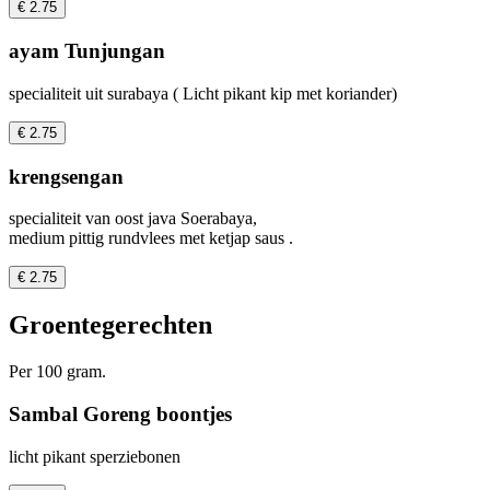
€ 2.75
ayam Tunjungan
specialiteit uit surabaya ( Licht pikant kip met koriander)
€ 2.75
krengsengan
specialiteit van oost java Soerabaya,
medium pittig rundvlees met ketjap saus .
€ 2.75
Groentegerechten
Per 100 gram.
Sambal Goreng boontjes
licht pikant sperziebonen