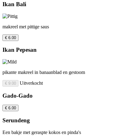
Ikan Bali
makreel met pittige saus
€ 6.00
Ikan Pepesan
pikante makreel in banaanblad en gestoom
Uitverkocht
€ 9.00
Gado-Gado
€ 6.00
Serundeng
Een bakje met geraspte kokos en pinda's