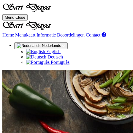
Menu
Close
(huidige)
Home
Menukaart
Informatie
Beoordelingen
Contact
Nederlands
English
Deutsch
Português