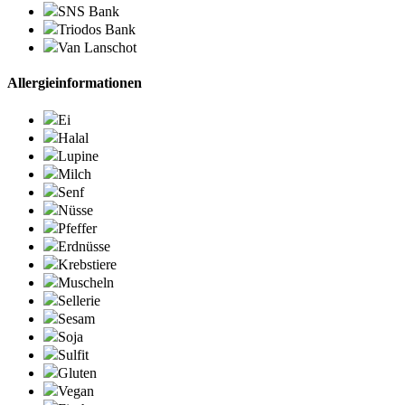
SNS Bank
Triodos Bank
Van Lanschot
Allergieinformationen
Ei
Halal
Lupine
Milch
Senf
Nüsse
Pfeffer
Erdnüsse
Krebstiere
Muscheln
Sellerie
Sesam
Soja
Sulfit
Gluten
Vegan