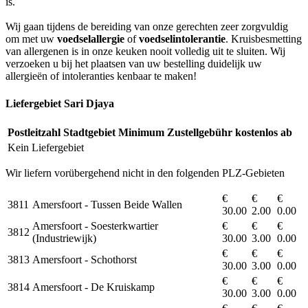
is.
Wij gaan tijdens de bereiding van onze gerechten zeer zorgvuldig
om met uw
voedselallergie
of
voedselintolerantie
. Kruisbesmetting
van allergenen is in onze keuken nooit volledig uit te sluiten. Wij
verzoeken u bij het plaatsen van uw bestelling duidelijk uw
allergieën of intoleranties kenbaar te maken!
Liefergebiet Sari Djaya
Postleitzahl
Stadtgebiet
Minimum
Zustellgebühr
kostenlos ab
Kein Liefergebiet
Wir liefern vorübergehend nicht in den folgenden PLZ-Gebieten
€
€
€
3811
Amersfoort - Tussen Beide Wallen
30.00
2.00
0.00
Amersfoort - Soesterkwartier
€
€
€
3812
(Industriewijk)
30.00
3.00
0.00
€
€
€
3813
Amersfoort - Schothorst
30.00
3.00
0.00
€
€
€
3814
Amersfoort - De Kruiskamp
30.00
3.00
0.00